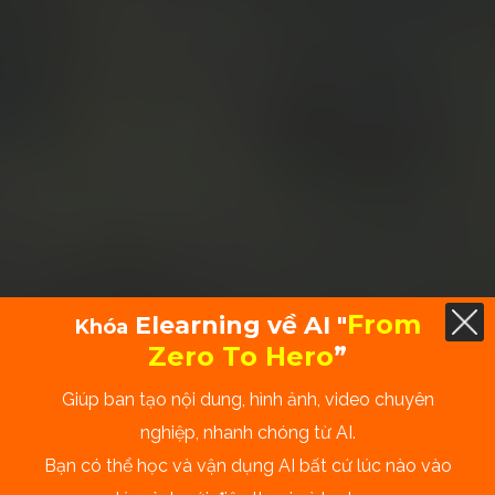
From
Elearning về AI "
Khóa
Zero To Hero
”
Giúp ban tạo nội dung, hình ảnh, video chuyên
nghiệp, nhanh chóng từ AI.
Bạn có thể học và vận dụng AI bất cứ lúc nào vào
Thiết Kế Banner Bằng AI Với