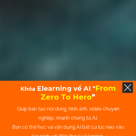
From
Elearning về AI "
Khóa
Zero To Hero
”
Giúp ban tạo nội dung, hình ảnh, video chuyên
nghiệp, nhanh chóng từ AI.
Bạn có thể học và vận dụng AI bất cứ lúc nào vào
Tạo Ảnh 3D Từ AI, Sáng Tạo Cả