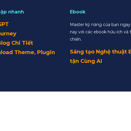
cập nhanh
Ebook
GPT
Master kỹ năng của bạn nga
nay với các ebook hữu ích và 
ourney
chiến.
Blog Chi Tiết
Sáng tạo Nghệ thuật 
load Theme, Plugin
tận Cùng AI