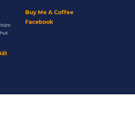
Buy Me A Coffee
Facebook
y hôm
thực
Bất