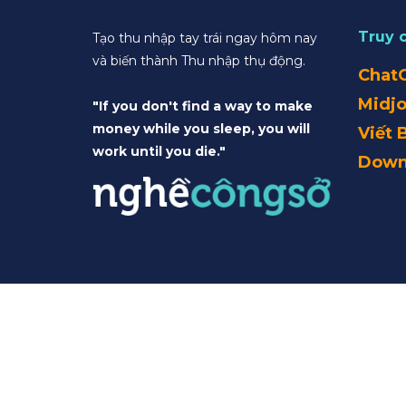
Truy 
Tạo thu nhập tay trái ngay hôm nay
và biến thành Thu nhập thụ động.
Chat
Midj
"If you don't find a way to make
money while you sleep, you will
Viết 
work until you die."
Down