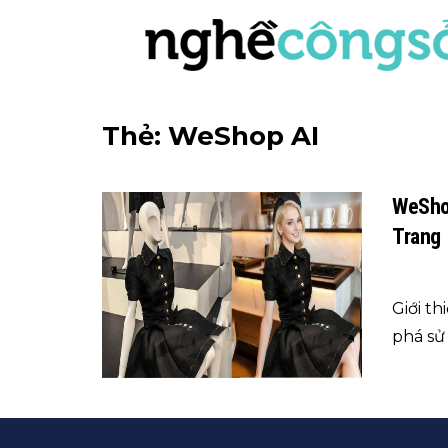
Thẻ:
WeShop AI
WeShop
Trang
Giới t
phá sử 