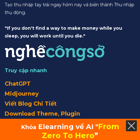
Tạo thu nhập tay trái ngay hôm nay và biến thành Thu nhập
thụ động.
"If you don't find a way to make money while you
sleep, you will work until you die."
Truy cập nhanh
ChatGPT
Midjourney
Viết Blog Chi Tiết
Download Theme, Plugin
From
Elearning về AI "
Khóa
Ebook
Zero To Hero
”