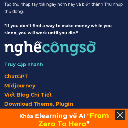
Tạo thu nhập tay trái ngay hôm nay và biến thành Thu nhập
thụ động.
"If you don't find a way to make money while you
sleep, you will work until you die."
Truy cập nhanh
ChatGPT
Midjourney
Viết Blog Chi Tiết
Download Theme, Plugin
From
Elearning về AI "
Khóa
Ebook
Zero To Hero
”