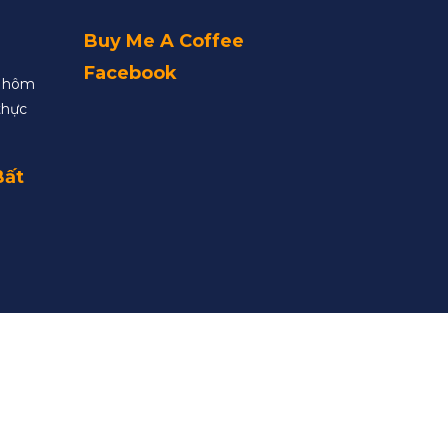
Buy Me A Coffee
Facebook
y hôm
thực
Bất