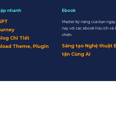
cập nhanh
Ebook
GPT
Master kỹ năng của bạn nga
nay với các ebook hữu ích và 
ourney
chiến.
Blog Chi Tiết
Sáng tạo Nghệ thuật 
load Theme, Plugin
tận Cùng AI