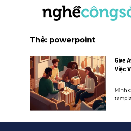
Thẻ:
powerpoint
Give 
Việc 
Mình c
templat