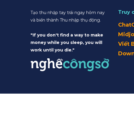
Truy 
Tạo thu nhập tay trái ngay hôm nay
và biến thành Thu nhập thụ động.
Chat
Midj
"If you don't find a way to make
money while you sleep, you will
Viết 
work until you die."
Down