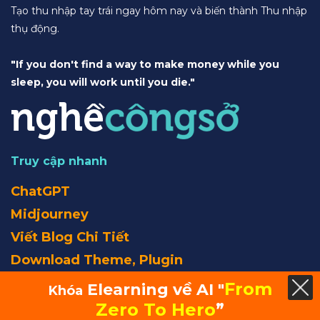
Tạo thu nhập tay trái ngay hôm nay và biến thành Thu nhập
thụ động.
"If you don't find a way to make money while you
sleep, you will work until you die."
Truy cập nhanh
ChatGPT
Midjourney
Viết Blog Chi Tiết
Download Theme, Plugin
From
Elearning về AI "
Khóa
Ebook
Zero To Hero
”