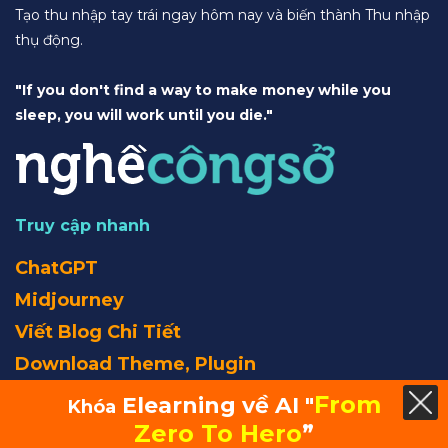
Tạo thu nhập tay trái ngay hôm nay và biến thành Thu nhập
thụ động.
"If you don't find a way to make money while you
sleep, you will work until you die."
Truy cập nhanh
ChatGPT
Midjourney
Viết Blog Chi Tiết
Download Theme, Plugin
From
Elearning về AI "
Khóa
Ebook
Zero To Hero
”