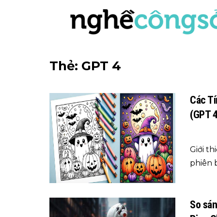
Thẻ:
GPT 4
Các Tí
(GPT 4
Giới t
phiên 
So sán