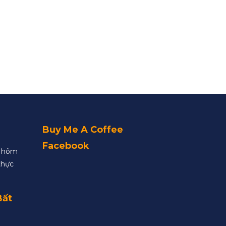
Buy Me A Coffee
Facebook
y hôm
thực
Bất