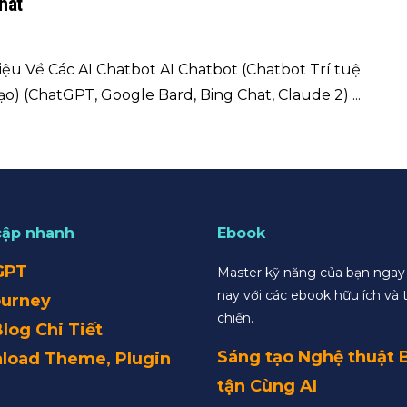
hat
hiệu Về Các AI Chatbot AI Chatbot (Chatbot Trí tuệ
o) (ChatGPT, Google Bard, Bing Chat, Claude 2) ...
cập nhanh
Ebook
GPT
Master kỹ năng của bạn nga
nay với các ebook hữu ích và 
ourney
chiến.
Blog Chi Tiết
Sáng tạo Nghệ thuật 
load Theme, Plugin
tận Cùng AI