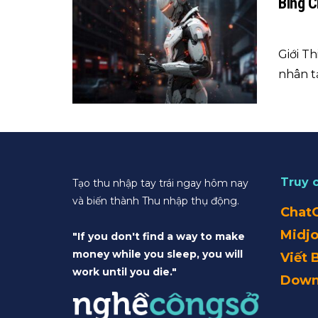
Bing C
Giới T
nhân tạ
Truy 
Tạo thu nhập tay trái ngay hôm nay
và biến thành Thu nhập thụ động.
Chat
Midj
"If you don't find a way to make
money while you sleep, you will
Viết 
work until you die."
Down