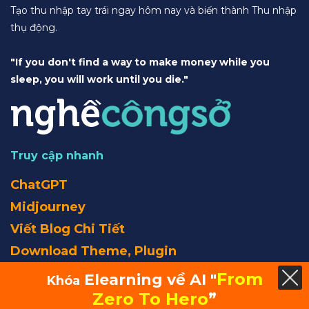
Tạo thu nhập tay trái ngay hôm nay và biến thành Thu nhập
thụ động.
"If you don't find a way to make money while you
sleep, you will work until you die."
Truy cập nhanh
ChatGPT
Midjourney
Viết Blog Chi Tiết
Download Theme, Plugin
From
Elearning về AI "
Khóa
Ebook
Zero To Hero
”