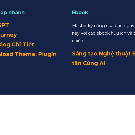
cập nhanh
Ebook
GPT
Master kỹ năng của bạn nga
nay với các ebook hữu ích và 
ourney
chiến.
Blog Chi Tiết
Sáng tạo Nghệ thuật 
load Theme, Plugin
tận Cùng AI