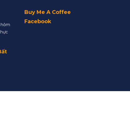
Buy Me A Coffee
Facebook
y hôm
thực
Bất