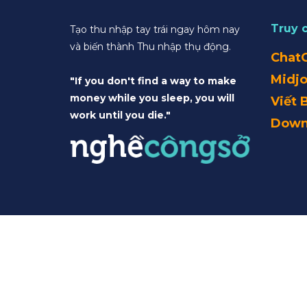
Truy 
Tạo thu nhập tay trái ngay hôm nay
và biến thành Thu nhập thụ động.
Chat
Midj
"If you don't find a way to make
money while you sleep, you will
Viết 
work until you die."
Down